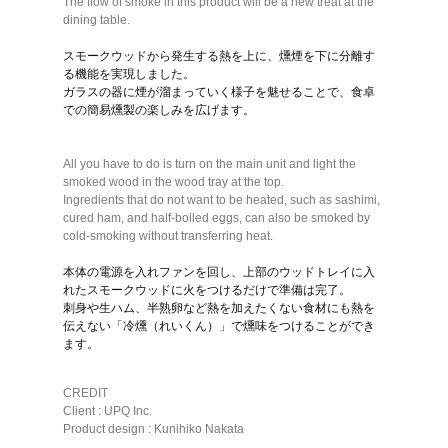
The flow of smoke in this product will be a new treat at the
dining table.
スモークウッドから発生する熱を上に、燻煙を下に分離す
る機能を実現しました。
ガラスの器に煙が溜まっていく様子を魅せることで、食卓
での簡易燻製の楽しみを広げます。
All you have to do is turn on the main unit and light the
smoked wood in the wood tray at the top.
Ingredients that do not want to be heated, such as sashimi,
cured ham, and half-boiled eggs, can also be smoked by
cold-smoking without transferring heat.
本体の電源を入れファンを回し、上部のウッドトレイに入
れたスモークウッドに火をつけるだけで準備は完了。
刺身や生ハム、半熟卵など熱を加えたくない食材にも熱を
伝えない「冷燻（れいくん）」で燻味をつけることができ
ます。
CREDIT
Client : UPQ Inc.
Product design : Kunihiko Nakata