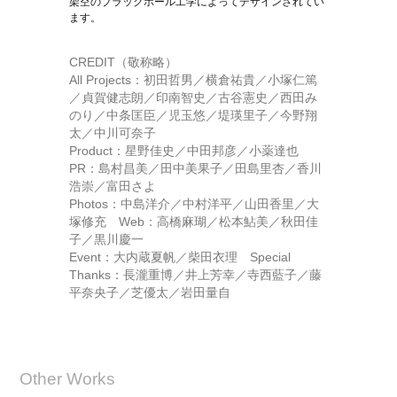
架空のブラックホール工学によってデザインされてい
ます。
CREDIT（敬称略）
All Projects：初田哲男／横倉祐貴／小塚仁篤
／貞賀健志朗／印南智史／古谷憲史／西田み
のり／中条匡臣／児玉悠／堤瑛里子／今野翔
太／中川可奈子
Product：星野佳史／中田邦彦／小薬達也
PR：島村昌美／田中美果子／田島里杏／香川
浩崇／富田さよ
Photos：中島洋介／中村洋平／山田香里／大
塚修充 Web：高橋麻瑚／松本鮎美／秋田佳
子／黒川慶一
Event：大内蔵夏帆／柴田衣理 Special
Thanks：長瀧重博／井上芳幸／寺西藍子／藤
平奈央子／芝優太／岩田量自
Other Works