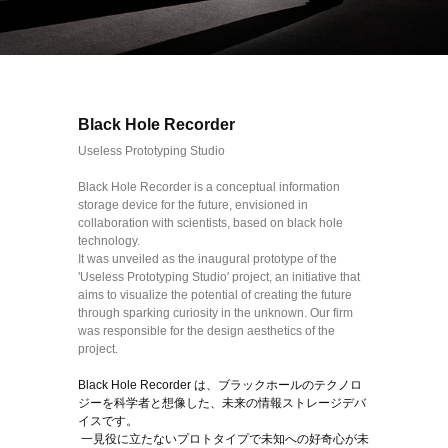
Black Hole Recorder
Useless Prototyping Studio
Black Hole Recorder is a conceptual information
storage device for the future, envisioned in
collaboration with scientists, based on black hole
technology.
It was unveiled as the inaugural prototype of the
'Useless Prototyping Studio' project, an initiative that
aims to visualize the potential of creating the future
through sparking curiosity in the unknown. Our firm
was responsible for the design aesthetics of the
project.
Black Hole Recorder は、ブラックホールのテクノロ
ジーを科学者と想像した、未来の情報ストレージデバ
イスです。
一見役に立たないプロトタイプで未知への好奇心が未