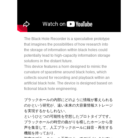
The Black Hole Recorder is a speculative prototype
that imagines the possibilities of how research into
the storage of information within black holes could
potentially lead to high-capacity information storage
solutions in the distant future.
This device features a horn designed to mimic the
curvature of spacetime around black holes, which
collects sound for recording and playback within an
artificial black hole. The device is designed based on
fictional black hole engineering.
ブラックホールの内部にどのように情報が蓄えられる
のかという研究が、遠い未来の大容量情報ストレージ
を実現するかもしれない、
というひとつの可能性を空想したプロトタイプです。
ブラックホールの時空の曲がりを模したホーンから音
声を集音して、人工ブラックホールに録音・再生する
機能を持っており、